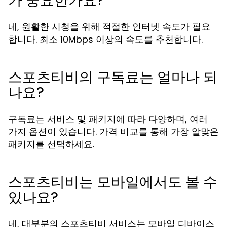
가 중요한가요?
네, 원활한 시청을 위해 적절한 인터넷 속도가 필요
합니다. 최소 10Mbps 이상의 속도를 추천합니다.
스포츠티비의 구독료는 얼마나 되
나요?
구독료는 서비스 및 패키지에 따라 다양하며, 여러
가지 옵션이 있습니다. 가격 비교를 통해 가장 알맞은
패키지를 선택하세요.
스포츠티비는 모바일에서도 볼 수
있나요?
네, 대부분의 스포츠티비 서비스는 모바일 디바이스