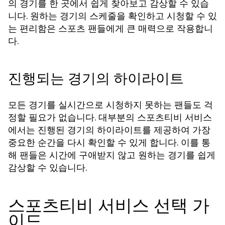
의 경기를 한 곳에서 쉽게 찾아보고 감상할 수 있습
니다. 원하는 경기의 스케줄을 확인하고 시청할 수 있
는 편리함은 스포츠 팬들에게 큰 매력으로 작용합니
다.
진행되는 경기의 하이라이트
모든 경기를 실시간으로 시청하지 못하는 팬들도 걱
정할 필요가 없습니다. 대부분의 스포츠티비 서비스
에서는 진행된 경기의 하이라이트를 제공하여 가장
중요한 순간을 다시 확인할 수 있게 합니다. 이를 통
해 팬들은 시간에 구애받지 않고 원하는 경기를 쉽게
감상할 수 있습니다.
스포츠티비 서비스 선택 가
이드