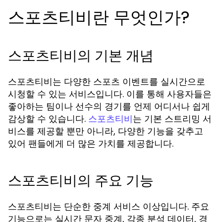
스포츠티비란 무엇인가?
스포츠티비의 기본 개념
스포츠티비는 다양한 스포츠 이벤트를 실시간으로
시청할 수 있는 서비스입니다. 이를 통해 사용자들은
좋아하는 팀이나 선수의 경기를 언제 어디서나 쉽게
감상할 수 있습니다.
는 기본 스트리밍 서
스포츠티비
비스를 제공할 뿐만 아니라, 다양한 기능을 갖추고
있어 팬들에게 더 많은 가치를 제공합니다.
스포츠티비의 주요 기능
스포츠티비는 단순한 중계 서비스 이상입니다. 주요
기능으로는 실시간 문자 중계, 각종 분석 데이터, 경